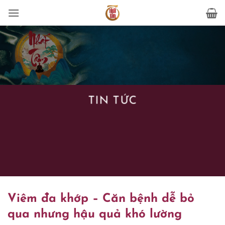
Bỏ
qua
nội
dung
TIN TỨC
Viêm đa khớp – Căn bệnh dễ bỏ
qua nhưng hậu quả khó lường