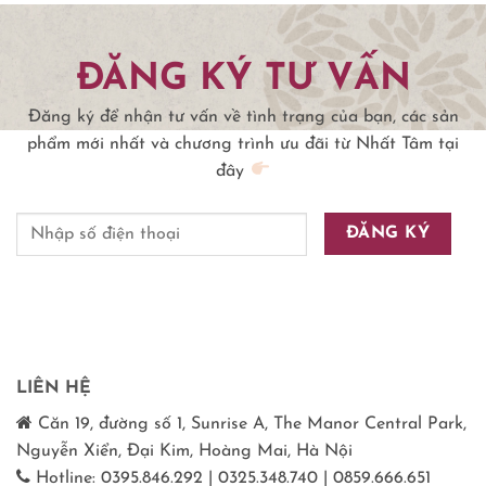
ĐĂNG KÝ TƯ VẤN
Đăng ký để nhận tư vấn về tình trạng của bạn, các sản
phẩm mới nhất và chương trình ưu đãi từ Nhất Tâm tại
đây
LIÊN HỆ
Căn 19, đường số 1, Sunrise A, The Manor Central Park,
Nguyễn Xiển, Đại Kim, Hoàng Mai, Hà Nội
Hotline: 0395.846.292 | 0325.348.740 | 0859.666.651