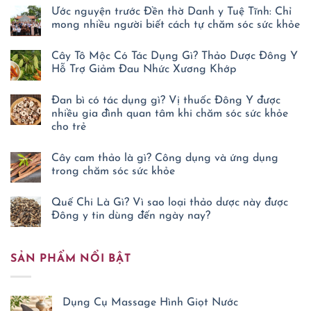
Ước nguyện trước Đền thờ Danh y Tuệ Tĩnh: Chỉ
mong nhiều người biết cách tự chăm sóc sức khỏe
Không
có
Cây Tô Mộc Có Tác Dụng Gì? Thảo Dược Đông Y
bình
luận
Hỗ Trợ Giảm Đau Nhức Xương Khớp
ở
Ước
Không
nguyện
có
Đan bì có tác dụng gì? Vị thuốc Đông Y được
trước
bình
Đền
luận
nhiều gia đình quan tâm khi chăm sóc sức khỏe
ở
thờ
cho trẻ
Cây
Danh
Tô
y
Không
Mộc
Tuệ
có
Có
Tĩnh:
Cây cam thảo là gì? Công dụng và ứng dụng
bình
Tác
Chỉ
luận
trong chăm sóc sức khỏe
Dụng
mong
ở
Gì?
nhiều
Đan
Không
Thảo
người
bì
có
Dược
Quế Chi Là Gì? Vì sao loại thảo dược này được
biết
có
bình
Đông
cách
tác
luận
Đông y tin dùng đến ngày nay?
Y
tự
ở
dụng
Hỗ
chăm
Cây
Không
gì?
Trợ
sóc
cam
có
Vị
Giảm
sức
thảo
bình
thuốc
Đau
khỏe
SẢN PHẨM NỔI BẬT
là
luận
Đông
Nhức
ở
gì?
Y
Xương
Quế
Công
được
Khớp
Chi
dụng
nhiều
Là
và
gia
Dụng Cụ Massage Hình Giọt Nước
Gì?
ứng
đình