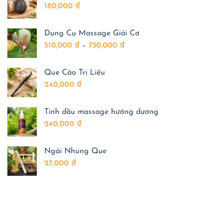
Vì
dụng
quan
180,000
₫
sao
trong
tâm
loại
chăm
khi
thảo
sóc
chăm
dược
sức
sóc
Dụng Cụ Massage Giải Cơ
này
khỏe
sức
được
khỏe
Khoảng
510,000
₫
–
750,000
₫
Đông
cho
y
trẻ
giá:
tin
dùng
từ
đến
Que Cào Trị Liệu
510,000 ₫
ngày
nay?
240,000
₫
đến
750,000 ₫
Tinh dầu massage hướng dương
240,000
₫
Ngải Nhung Que
27,000
₫