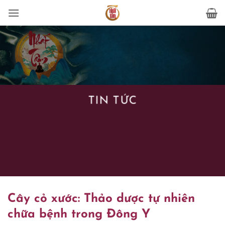
Bỏ
qua
nội
dung
TIN TỨC
Cây cỏ xước: Thảo dược tự nhiên
chữa bệnh trong Đông Y