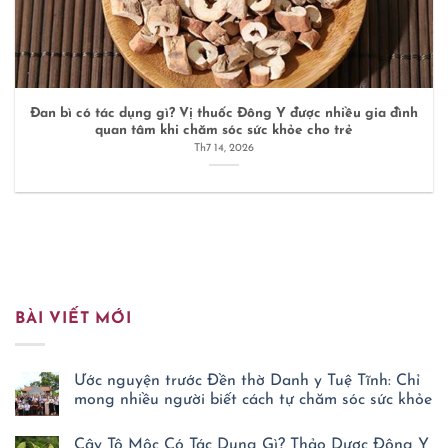
Đan bì có tác dụng gì? Vị thuốc Đông Y được nhiều gia đình
quan tâm khi chăm sóc sức khỏe cho trẻ
Th7 14, 2026
BÀI VIẾT MỚI
Ước nguyện trước Đền thờ Danh y Tuệ Tĩnh: Chỉ
mong nhiều người biết cách tự chăm sóc sức khỏe
Không
có
Cây Tô Mộc Có Tác Dụng Gì? Thảo Dược Đông Y
bình