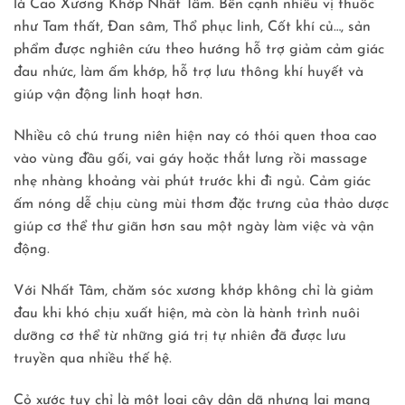
là Cao Xương Khớp Nhất Tâm. Bên cạnh nhiều vị thuốc
như Tam thất, Đan sâm, Thổ phục linh, Cốt khí củ…, sản
phẩm được nghiên cứu theo hướng hỗ trợ giảm cảm giác
đau nhức, làm ấm khớp, hỗ trợ lưu thông khí huyết và
giúp vận động linh hoạt hơn.
Nhiều cô chú trung niên hiện nay có thói quen thoa cao
vào vùng đầu gối, vai gáy hoặc thắt lưng rồi massage
nhẹ nhàng khoảng vài phút trước khi đi ngủ. Cảm giác
ấm nóng dễ chịu cùng mùi thơm đặc trưng của thảo dược
giúp cơ thể thư giãn hơn sau một ngày làm việc và vận
động.
Với Nhất Tâm, chăm sóc xương khớp không chỉ là giảm
đau khi khó chịu xuất hiện, mà còn là hành trình nuôi
dưỡng cơ thể từ những giá trị tự nhiên đã được lưu
truyền qua nhiều thế hệ.
Cỏ xước tuy chỉ là một loại cây dân dã nhưng lại mang