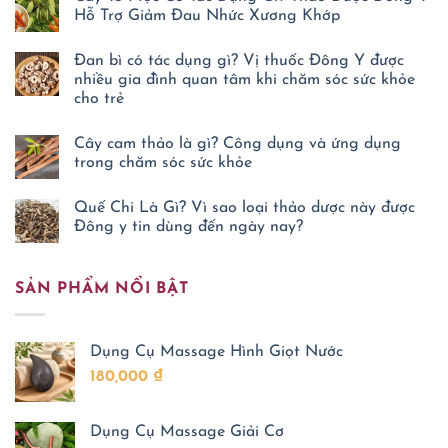
luận
Hỗ Trợ Giảm Đau Nhức Xương Khớp
ở
Ước
Không
nguyện
có
Đan bì có tác dụng gì? Vị thuốc Đông Y được
trước
bình
Đền
luận
nhiều gia đình quan tâm khi chăm sóc sức khỏe
ở
thờ
cho trẻ
Cây
Danh
Tô
y
Không
Mộc
Tuệ
có
Có
Tĩnh:
Cây cam thảo là gì? Công dụng và ứng dụng
bình
Tác
Chỉ
luận
trong chăm sóc sức khỏe
Dụng
mong
ở
Gì?
nhiều
Đan
Không
Thảo
người
bì
có
Dược
Quế Chi Là Gì? Vì sao loại thảo dược này được
biết
có
bình
Đông
cách
tác
luận
Đông y tin dùng đến ngày nay?
Y
tự
ở
dụng
Hỗ
chăm
Cây
Không
gì?
Trợ
sóc
cam
có
Vị
Giảm
sức
thảo
bình
thuốc
Đau
khỏe
SẢN PHẨM NỔI BẬT
là
luận
Đông
Nhức
ở
gì?
Y
Xương
Quế
Công
được
Khớp
Chi
dụng
nhiều
Là
và
gia
Dụng Cụ Massage Hình Giọt Nước
Gì?
ứng
đình
Vì
dụng
quan
180,000
₫
sao
trong
tâm
loại
chăm
khi
thảo
sóc
chăm
dược
sức
sóc
Dụng Cụ Massage Giải Cơ
này
khỏe
sức
được
khỏe