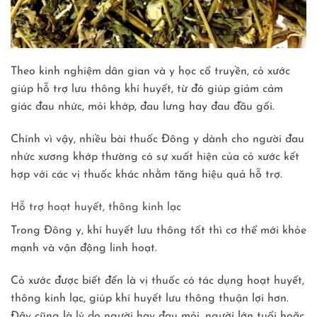
Theo kinh nghiệm dân gian và y học cổ truyền, cỏ xước
giúp hỗ trợ lưu thông khí huyết, từ đó giúp giảm cảm
giác đau nhức, mỏi khớp, đau lưng hay đau đầu gối.
Chính vì vậy, nhiều bài thuốc Đông y dành cho người đau
nhức xương khớp thường có sự xuất hiện của cỏ xước kết
hợp với các vị thuốc khác nhằm tăng hiệu quả hỗ trợ.
Hỗ trợ hoạt huyết, thông kinh lạc
Trong Đông y, khí huyết lưu thông tốt thì cơ thể mới khỏe
mạnh và vận động linh hoạt.
Cỏ xước được biết đến là vị thuốc có tác dụng hoạt huyết,
thông kinh lạc, giúp khí huyết lưu thông thuận lợi hơn.
Đây cũng là lý do người hay đau mỏi, người lớn tuổi hoặc