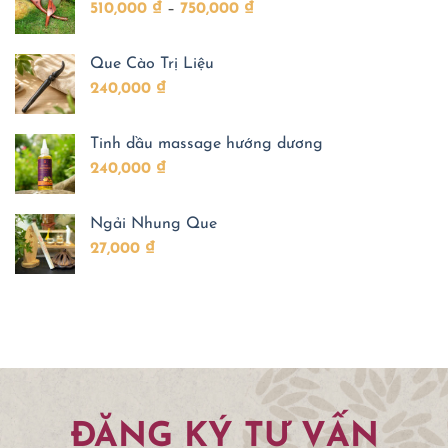
Khoảng
510,000
₫
–
750,000
₫
Đông
cho
y
trẻ
giá:
tin
dùng
từ
đến
Que Cào Trị Liệu
510,000 ₫
ngày
nay?
240,000
₫
đến
750,000 ₫
Tinh dầu massage hướng dương
240,000
₫
Ngải Nhung Que
27,000
₫
ĐĂNG KÝ TƯ VẤN