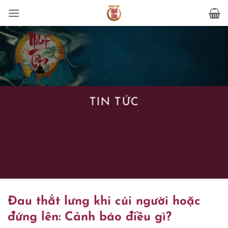
Bỏ
qua
nội
dung
TIN TỨC
Đau thắt lưng khi cúi người hoặc
đứng lên: Cảnh báo điều gì?