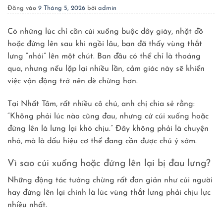
Đăng vào
9 Tháng 5, 2026
bởi
admin
Có những lúc chỉ cần cúi xuống buộc dây giày, nhặt đồ
hoặc đứng lên sau khi ngồi lâu, bạn đã thấy vùng thắt
lưng “nhói” lên một chút. Ban đầu có thể chỉ là thoáng
qua, nhưng nếu lặp lại nhiều lần, cảm giác này sẽ khiến
việc vận động trở nên dè chừng hơn.
Tại Nhất Tâm, rất nhiều cô chú, anh chị chia sẻ rằng:
“Không phải lúc nào cũng đau, nhưng cứ cúi xuống hoặc
đứng lên là lưng lại khó chịu.” Đây không phải là chuyện
nhỏ, mà là dấu hiệu cơ thể đang cần được chú ý sớm.
Vì sao cúi xuống hoặc đứng lên lại bị đau lưng?
Những động tác tưởng chừng rất đơn giản như cúi người
hay đứng lên lại chính là lúc vùng thắt lưng phải chịu lực
nhiều nhất.