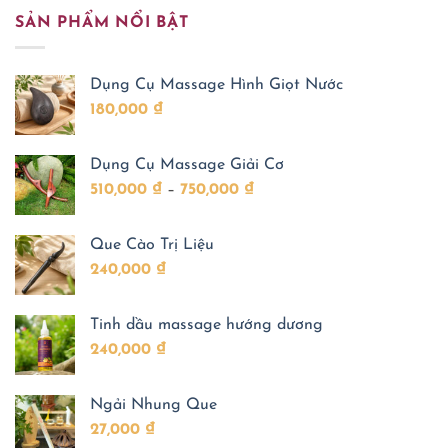
Giảm
sức
thảo
bình
thuốc
Đau
khỏe
SẢN PHẨM NỔI BẬT
là
luận
Đông
Nhức
ở
gì?
Y
Xương
Quế
Công
được
Khớp
Chi
dụng
nhiều
Là
và
gia
Dụng Cụ Massage Hình Giọt Nước
Gì?
ứng
đình
Vì
dụng
quan
180,000
₫
sao
trong
tâm
loại
chăm
khi
thảo
sóc
chăm
dược
sức
sóc
Dụng Cụ Massage Giải Cơ
này
khỏe
sức
được
khỏe
Khoảng
510,000
₫
–
750,000
₫
Đông
cho
y
trẻ
giá:
tin
dùng
từ
đến
Que Cào Trị Liệu
510,000 ₫
ngày
nay?
240,000
₫
đến
750,000 ₫
Tinh dầu massage hướng dương
240,000
₫
Ngải Nhung Que
27,000
₫