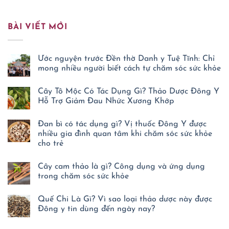
BÀI VIẾT MỚI
Ước nguyện trước Đền thờ Danh y Tuệ Tĩnh: Chỉ
mong nhiều người biết cách tự chăm sóc sức khỏe
Không
có
Cây Tô Mộc Có Tác Dụng Gì? Thảo Dược Đông Y
bình
luận
Hỗ Trợ Giảm Đau Nhức Xương Khớp
ở
Ước
Không
nguyện
có
Đan bì có tác dụng gì? Vị thuốc Đông Y được
trước
bình
Đền
luận
nhiều gia đình quan tâm khi chăm sóc sức khỏe
ở
thờ
cho trẻ
Cây
Danh
Tô
y
Không
Mộc
Tuệ
có
Có
Tĩnh:
Cây cam thảo là gì? Công dụng và ứng dụng
bình
Tác
Chỉ
luận
trong chăm sóc sức khỏe
Dụng
mong
ở
Gì?
nhiều
Đan
Không
Thảo
người
bì
có
Dược
Quế Chi Là Gì? Vì sao loại thảo dược này được
biết
có
bình
Đông
cách
tác
luận
Đông y tin dùng đến ngày nay?
Y
tự
ở
dụng
Hỗ
chăm
Cây
Không
gì?
Trợ
sóc
cam
có
Vị